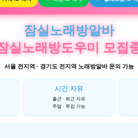
잠실노래방알바
잠실노래방도우미 모집
서울 전지역 · 경기도 전지역 노래방알바 문의 가능
시간 자유
출근 · 퇴근 자유
주말 · 투잡 가능