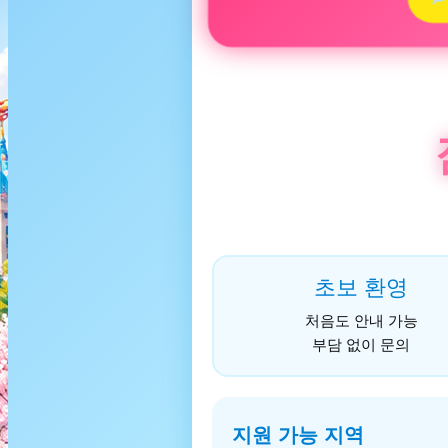
초보 환영
처음도 안내 가능
부담 없이 문의
지원 가능 지역