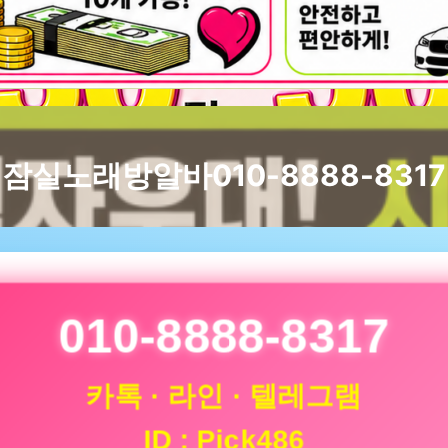
잠실노래방알바010-8888-8317
010-8888-8317
카톡 · 라인 · 텔레그램
ID : Pick486