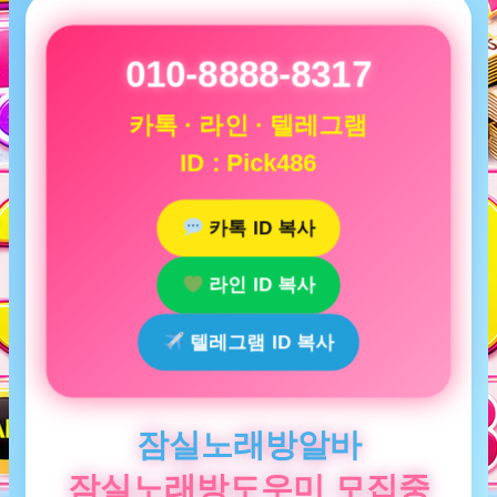
010-8888-8317
카톡 · 라인 · 텔레그램
ID : Pick486
카톡 ID 복사
라인 ID 복사
텔레그램 ID 복사
잠실노래방알바
잠실노래방도우미 모집중