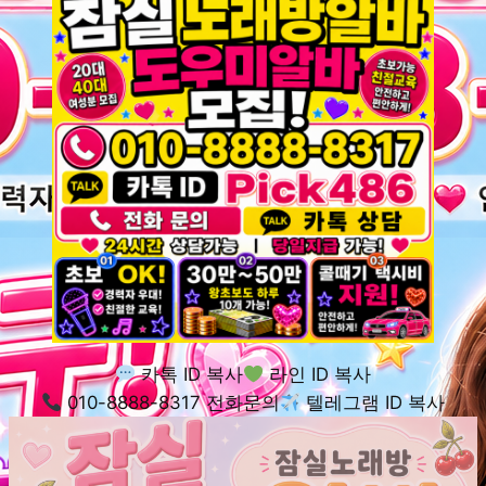
카톡 ID 복사
라인 ID 복사
010-8888-8317 전화문의
텔레그램 ID 복사