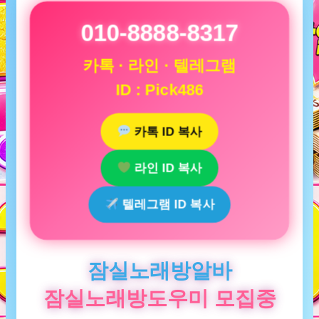
010-8888-8317
카톡 · 라인 · 텔레그램
ID : Pick486
카톡 ID 복사
라인 ID 복사
텔레그램 ID 복사
잠실노래방알바
잠실노래방도우미 모집중