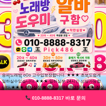
송파ุุ노래방ุุ oOo 고수입보장합니다. ★★★ 초보ุุ도쉽게
일하실수있습니다.★★★ 일하실분 24시간 상담가능합
니다.★★★ 여자실장 ☎ 010ㅡ8888ㅡ8317 ★★★ 잠실
동ุุ노래방ุุ oOo 초보환영ㅣุุ도우미ุุㅣ로 일하실분연락주세
010-8888-8317 바로 문의
010-8888-8317 바로 문의
010-8888-8317 바로 문의
010-8888-8317 바로 문의
010-8888-8317 바로 문의
010-8888-8317 바로 문의
010-8888-8317 바로 문의
010-8888-8317 바로 문의
010-8888-8317 바로 문의
요. 여성ㅣุุ알바ุุㅣ여기 신천동ุุ노래방ุุ ◞✿ 풍납동ุุ노래방ุุ
༺༻ 송파동ุุ노래방ุุ ミ★ 석촌동ุุ노래방ุุ ༺༻ 삼전동ุุ