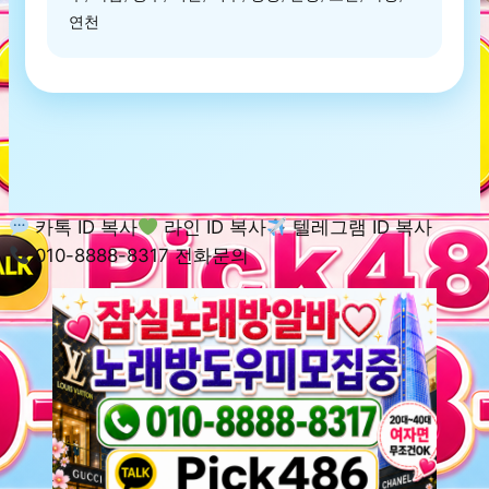
연천
카톡 ID 복사
라인 ID 복사
텔레그램 ID 복사
010-8888-8317 전화문의