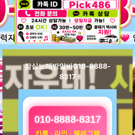
잠실노래방알바010-8888-
8317
010-8888-8317
카톡 · 라인 · 텔레그램