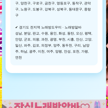
구, 양천구, 구로구, 금천구, 영등포구, 동작구, 관악
구, 노원구, 도봉구, 강북구, 성북구, 동대문구, 중랑
구
✔ 경기도 전지역 노래방도우미 · 노래방알바
성남, 분당, 판교, 수원, 용인, 화성, 동탄, 오산, 평택,
안양, 군포, 의왕, 과천, 광명, 부천, 시흥, 안산, 고양,
일산, 파주, 김포, 의정부, 양주, 동두천, 구리, 남양
주, 하남, 광주, 이천, 여주, 양평, 안성, 포천, 가평,
연천