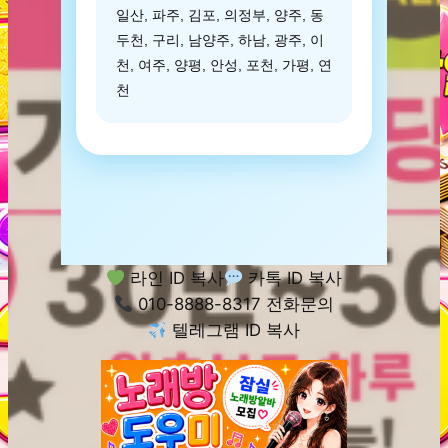
일산, 파주, 김포, 의정부, 양주, 동
두천, 구리, 남양주, 하남, 광주, 이
천, 여주, 양평, 안성, 포천, 가평, 연
천
라인 ID 복사
카톡 ID 복사
010-8888-8317 전화문의
텔레그램 ID 복사