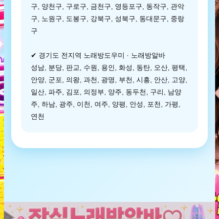
구, 양천구, 구로구, 금천구, 영등포구, 동작구, 관악
구, 노원구, 도봉구, 강북구, 성북구, 동대문구, 중랑
구
✔ 경기도 전지역 노래방도우미 · 노래방알바
성남, 분당, 판교, 수원, 용인, 화성, 동탄, 오산, 평택,
안양, 군포, 의왕, 과천, 광명, 부천, 시흥, 안산, 고양,
일산, 파주, 김포, 의정부, 양주, 동두천, 구리, 남양
주, 하남, 광주, 이천, 여주, 양평, 안성, 포천, 가평,
연천