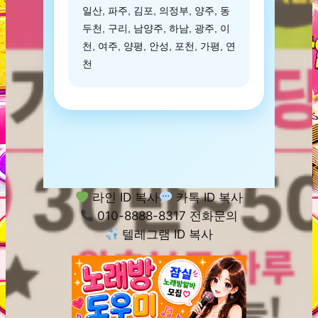
일산, 파주, 김포, 의정부, 양주, 동
두천, 구리, 남양주, 하남, 광주, 이
천, 여주, 양평, 안성, 포천, 가평, 연
천
라인 ID 복사
카톡 ID 복사
010-8888-8317 전화문의
텔레그램 ID 복사