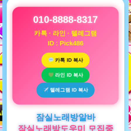
010-8888-8317
카톡 · 라인 · 텔레그램
ID : Pick486
카톡 ID 복사
라인 ID 복사
텔레그램 ID 복사
잠실노래방알바
잠실노래방도우미 모집중