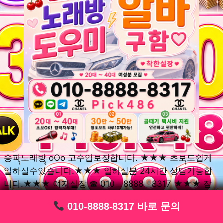
송파ุุ노래방ุุ oOo 고수입보장합니다. ★★★ 초보ุุ도쉽게
일하실수있습니다.★★★ 일하실분 24시간 상담가능합
니다.★★★ 여자실장 ☎ 010ㅡ8888ㅡ8317 ★★★ 잠
실동ุุ노래방ุุ oOo 초보환영ㅣุุ도우미ุุㅣ로 일하실분연락주
010-8888-8317 바로 문의
010-8888-8317 바로 문의
010-8888-8317 바로 문의
010-8888-8317 바로 문의
010-8888-8317 바로 문의
010-8888-8317 바로 문의
010-8888-8317 바로 문의
010-8888-8317 바로 문의
010-8888-8317 바로 문의
세요. 여성ㅣุุ알바ุุㅣ여기 신천동ุุ노래방ุุ ◞✿ 풍납동ุุ노래방ุุ
༺༻ 송파동ุุ노래방ุุ ミ★ 석촌동ุุ노래방ุุ ༺༻ 삼전동ุุ