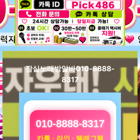
잠실노래방알바010-8888-
8317
010-8888-8317
카톡 · 라인 · 텔레그램