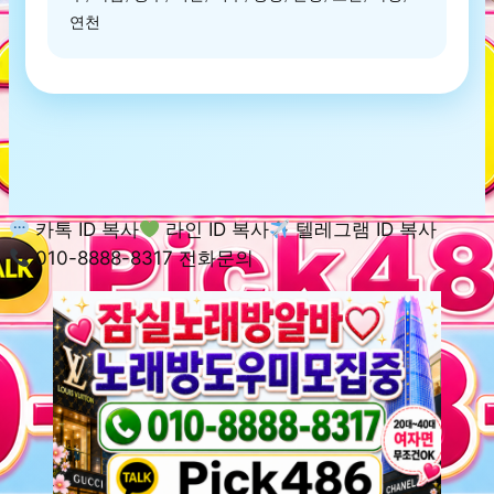
연천
카톡 ID 복사
라인 ID 복사
텔레그램 ID 복사
010-8888-8317 전화문의