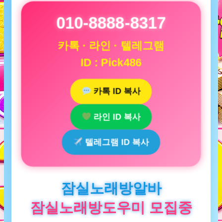
010-8888-8317
카톡 · 라인 · 텔레그램
ID : Pick486
카톡 ID 복사
라인 ID 복사
텔레그램 ID 복사
잠실노래방알바
잠실노래방도우미 모집중