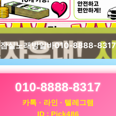
잠실노래방알바010-8888-8317
010-8888-8317
카톡 · 라인 · 텔레그램
ID : Pick486