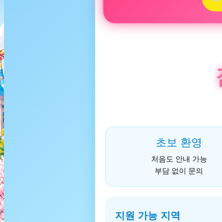
초보 환영
처음도 안내 가능
부담 없이 문의
지원 가능 지역