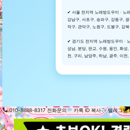
✔ 서울 전지역 노래방도우미 · 노
강남구, 서초구, 송파구, 강동구, 광
작구, 관악구, 노원구, 도봉구, 강
✔ 경기도 전지역 노래방도우미 ·
성남, 분당, 판교, 수원, 용인, 화성,
천, 구리, 남양주, 하남, 광주, 이천,
010-8888-8317 전화문의
카톡 ID 복사
텔레그램 I