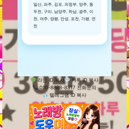
일산, 파주, 김포, 의정부, 양주, 동
두천, 구리, 남양주, 하남, 광주, 이
천, 여주, 양평, 안성, 포천, 가평, 연
천
라인 ID 복사
카톡 ID 복사
010-8888-8317 전화문의
텔레그램 ID 복사