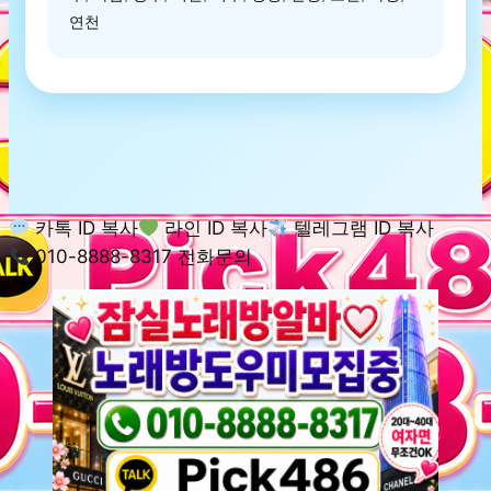
연천
카톡 ID 복사
라인 ID 복사
텔레그램 ID 복사
010-8888-8317 전화문의