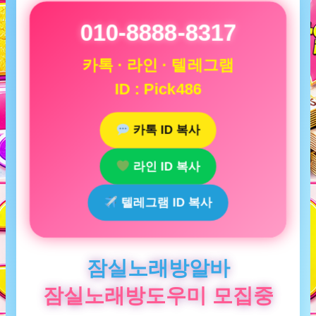
010-8888-8317
카톡 · 라인 · 텔레그램
ID : Pick486
카톡 ID 복사
라인 ID 복사
텔레그램 ID 복사
잠실노래방알바
잠실노래방도우미 모집중