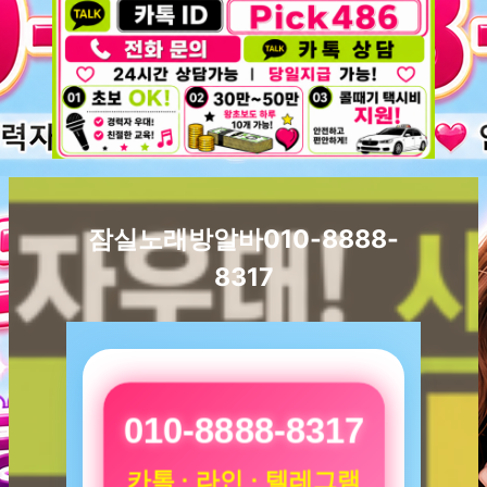
잠실노래방알바010-8888-
8317
010-8888-8317
카톡 · 라인 · 텔레그램