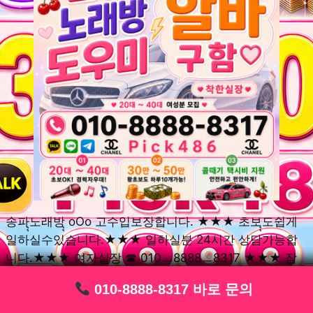
송파ุุ노래방ุุ oOo 고수입보장합니다. ★★★ 초보ุุ도쉽게
일하실수있습니다.★★★ 일하실분 24시간 상담가능합
니다.★★★ 여자실장 ☎ 010ㅡ8888ㅡ8317 ★★★ 잠
실동ุุ노래방ุุ oOo 초보환영ㅣุุ도우미ุุㅣ로 일하실분연락주
010-8888-8317 바로 문의
010-8888-8317 바로 문의
010-8888-8317 바로 문의
010-8888-8317 바로 문의
010-8888-8317 바로 문의
010-8888-8317 바로 문의
010-8888-8317 바로 문의
010-8888-8317 바로 문의
010-8888-8317 바로 문의
세요. 여성ㅣุุ알바ุุㅣ여기 신천동ุุ노래방ุุ ◞✿ 풍납동ุุ노래방ุุ
༺༻ 송파동ุุ노래방ุุ ミ★ 석촌동ุุ노래방ุุ ༺༻ 삼전동ุุ