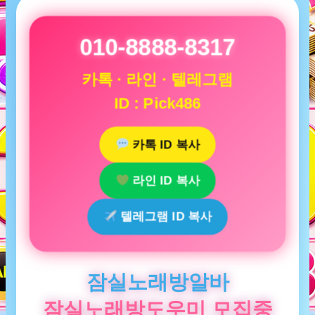
010-8888-8317
카톡 · 라인 · 텔레그램
ID : Pick486
카톡 ID 복사
라인 ID 복사
텔레그램 ID 복사
잠실노래방알바
잠실노래방도우미 모집중