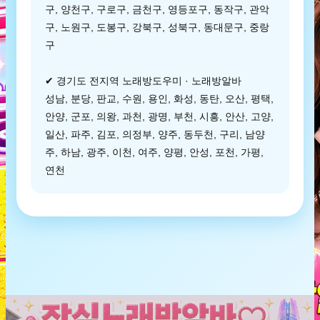
구, 양천구, 구로구, 금천구, 영등포구, 동작구, 관악
구, 노원구, 도봉구, 강북구, 성북구, 동대문구, 중랑
구
✔ 경기도 전지역 노래방도우미 · 노래방알바
성남, 분당, 판교, 수원, 용인, 화성, 동탄, 오산, 평택,
안양, 군포, 의왕, 과천, 광명, 부천, 시흥, 안산, 고양,
일산, 파주, 김포, 의정부, 양주, 동두천, 구리, 남양
주, 하남, 광주, 이천, 여주, 양평, 안성, 포천, 가평,
연천