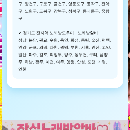
구, 양천구, 구로구, 금천구, 영등포구, 동작구, 관악
구, 노원구, 도봉구, 강북구, 성북구, 동대문구, 중랑
구
✔ 경기도 전지역 노래방도우미 · 노래방알바
성남, 분당, 판교, 수원, 용인, 화성, 동탄, 오산, 평택,
안양, 군포, 의왕, 과천, 광명, 부천, 시흥, 안산, 고양,
일산, 파주, 김포, 의정부, 양주, 동두천, 구리, 남양
주, 하남, 광주, 이천, 여주, 양평, 안성, 포천, 가평,
연천