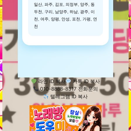
일산, 파주, 김포, 의정부, 양주, 동
두천, 구리, 남양주, 하남, 광주, 이
천, 여주, 양평, 안성, 포천, 가평, 연
천
라인 ID 복사
카톡 ID 복사
010-8888-8317 전화문의
텔레그램 ID 복사