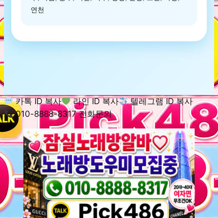
연천
카톡 ID 복사
라인 ID 복사
텔레그램 ID 복사
010-8888-8317 전화문의