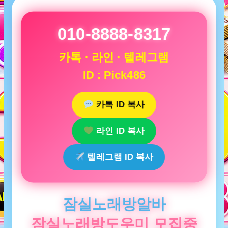
010-8888-8317
카톡 · 라인 · 텔레그램
ID : Pick486
카톡 ID 복사
라인 ID 복사
텔레그램 ID 복사
잠실노래방알바
잠실노래방도우미 모집중