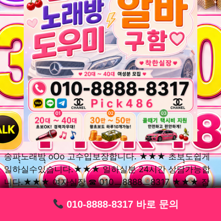
송파ุุ노래방ุุ oOo 고수입보장합니다. ★★★ 초보ุุ도쉽게
일하실수있습니다.★★★ 일하실분 24시간 상담가능합
니다.★★★ 여자실장 ☎ 010ㅡ8888ㅡ8317 ★★★ 잠
실동ุุ노래방ุุ oOo 초보환영ㅣุุ도우미ุุㅣ로 일하실분연락주
010-8888-8317 바로 문의
010-8888-8317 바로 문의
010-8888-8317 바로 문의
010-8888-8317 바로 문의
010-8888-8317 바로 문의
010-8888-8317 바로 문의
010-8888-8317 바로 문의
010-8888-8317 바로 문의
010-8888-8317 바로 문의
세요. 여성ㅣุุ알바ุุㅣ여기 신천동ุุ노래방ุุ ◞✿ 풍납동ุุ노래방ุุ
༺༻ 송파동ุุ노래방ุุ ミ★ 석촌동ุุ노래방ุุ ༺༻ 삼전동ุุ