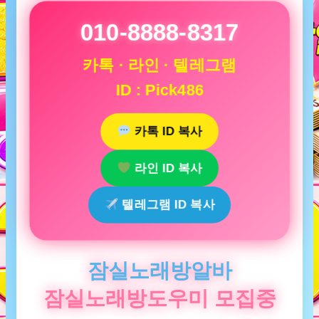
010-8888-8317
카톡 · 라인 · 텔레그램
ID : Pick486
카톡 ID 복사
라인 ID 복사
텔레그램 ID 복사
잠실노래방알바
잠실노래방도우미 모집중