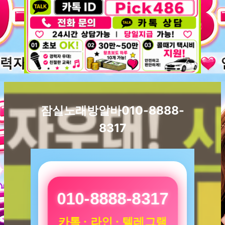
잠실노래방알바010-8888-
8317
010-8888-8317
카톡 · 라인 · 텔레그램