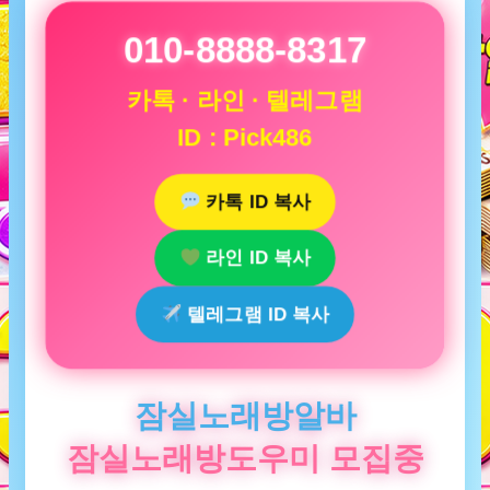
010-8888-8317
카톡 · 라인 · 텔레그램
ID : Pick486
카톡 ID 복사
라인 ID 복사
텔레그램 ID 복사
잠실노래방알바
잠실노래방도우미 모집중