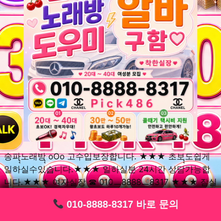
송파ุุ노래방ุุ oOo 고수입보장합니다. ★★★ 초보ุุ도쉽게
일하실수있습니다.★★★ 일하실분 24시간 상담가능합
니다.★★★ 여자실장 ☎ 010ㅡ8888ㅡ8317 ★★★ 잠실
동ุุ노래방ุุ oOo 초보환영ㅣุุ도우미ุุㅣ로 일하실분연락주세
010-8888-8317 바로 문의
010-8888-8317 바로 문의
010-8888-8317 바로 문의
010-8888-8317 바로 문의
010-8888-8317 바로 문의
010-8888-8317 바로 문의
010-8888-8317 바로 문의
010-8888-8317 바로 문의
010-8888-8317 바로 문의
요. 여성ㅣุุ알바ุุㅣ여기 신천동ุุ노래방ุุ ◞✿ 풍납동ุุ노래방ุุ
༺༻ 송파동ุุ노래방ุุ ミ★ 석촌동ุุ노래방ุุ ༺༻ 삼전동ุุ