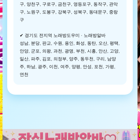
구, 양천구, 구로구, 금천구, 영등포구, 동작구, 관악
구, 노원구, 도봉구, 강북구, 성북구, 동대문구, 중랑
구
✔ 경기도 전지역 노래방도우미 · 노래방알바
성남, 분당, 판교, 수원, 용인, 화성, 동탄, 오산, 평택,
안양, 군포, 의왕, 과천, 광명, 부천, 시흥, 안산, 고양,
일산, 파주, 김포, 의정부, 양주, 동두천, 구리, 남양
주, 하남, 광주, 이천, 여주, 양평, 안성, 포천, 가평,
연천