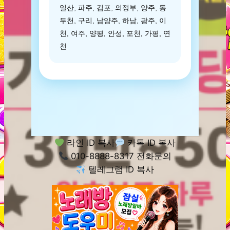
일산, 파주, 김포, 의정부, 양주, 동
두천, 구리, 남양주, 하남, 광주, 이
천, 여주, 양평, 안성, 포천, 가평, 연
천
라인 ID 복사
카톡 ID 복사
010-8888-8317 전화문의
텔레그램 ID 복사