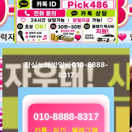
잠실노래방알바010-8888-
8317
010-8888-8317
카톡 · 라인 · 텔레그램