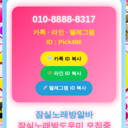
010-8888-8317
카톡 · 라인 · 텔레그램
ID : Pick486
카톡 ID 복사
라인 ID 복사
텔레그램 ID 복사
잠실노래방알바
잠실노래방도우미 모집중