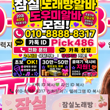
카톡 ID 복사
라인 ID 복사
010-8888-8317 전화문의
텔레그램 ID 복사