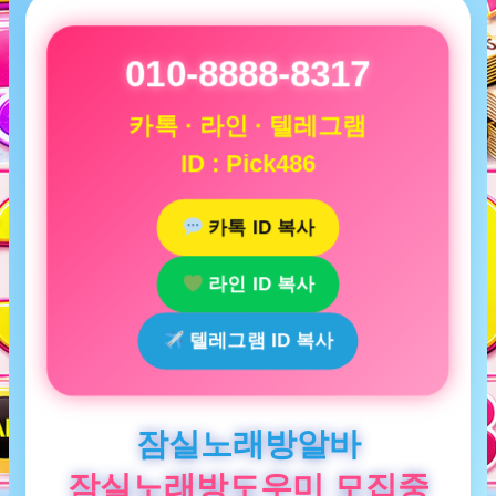
010-8888-8317
카톡 · 라인 · 텔레그램
ID : Pick486
카톡 ID 복사
라인 ID 복사
텔레그램 ID 복사
잠실노래방알바
잠실노래방도우미 모집중