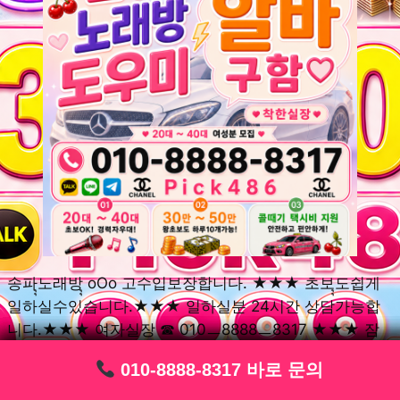
송파ุุ노래방ุุ oOo 고수입보장합니다. ★★★ 초보ุุ도쉽게
일하실수있습니다.★★★ 일하실분 24시간 상담가능합
니다.★★★ 여자실장 ☎ 010ㅡ8888ㅡ8317 ★★★ 잠
실동ุุ노래방ุุ oOo 초보환영ㅣุุ도우미ุุㅣ로 일하실분연락주
010-8888-8317 바로 문의
010-8888-8317 바로 문의
010-8888-8317 바로 문의
010-8888-8317 바로 문의
010-8888-8317 바로 문의
010-8888-8317 바로 문의
010-8888-8317 바로 문의
010-8888-8317 바로 문의
010-8888-8317 바로 문의
세요. 여성ㅣุุ알바ุุㅣ여기 신천동ุุ노래방ุุ ◞✿ 풍납동ุุ노래방ุุ
༺༻ 송파동ุุ노래방ุุ ミ★ 석촌동ุุ노래방ุุ ༺༻ 삼전동ุุ