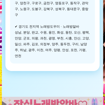
구, 양천구, 구로구, 금천구, 영등포구, 동작구, 관악
구, 노원구, 도봉구, 강북구, 성북구, 동대문구, 중랑
구
✔ 경기도 전지역 노래방도우미 · 노래방알바
성남, 분당, 판교, 수원, 용인, 화성, 동탄, 오산, 평택,
안양, 군포, 의왕, 과천, 광명, 부천, 시흥, 안산, 고양,
일산, 파주, 김포, 의정부, 양주, 동두천, 구리, 남양
주, 하남, 광주, 이천, 여주, 양평, 안성, 포천, 가평,
연천