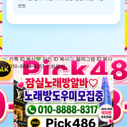
연천
카톡 ID 복사
라인 ID 복사
텔레그램 ID 복사
010-8888-8317 전화문의