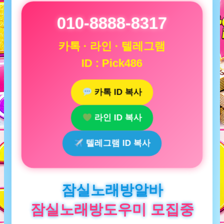
010-8888-8317
카톡 · 라인 · 텔레그램
ID : Pick486
카톡 ID 복사
라인 ID 복사
텔레그램 ID 복사
잠실노래방알바
잠실노래방도우미 모집중