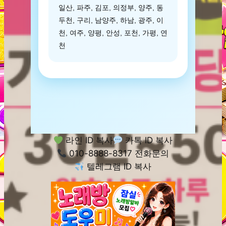
일산, 파주, 김포, 의정부, 양주, 동
두천, 구리, 남양주, 하남, 광주, 이
천, 여주, 양평, 안성, 포천, 가평, 연
천
라인 ID 복사
카톡 ID 복사
010-8888-8317 전화문의
텔레그램 ID 복사