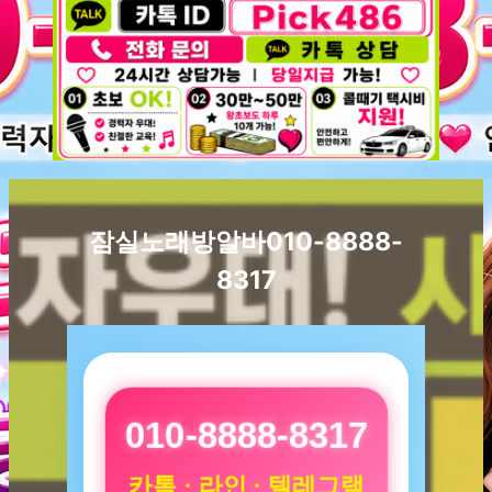
잠실노래방알바010-8888-
8317
010-8888-8317
카톡 · 라인 · 텔레그램