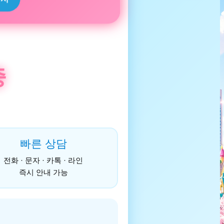
중
빠른 상담
전화 · 문자 · 카톡 · 라인
즉시 안내 가능