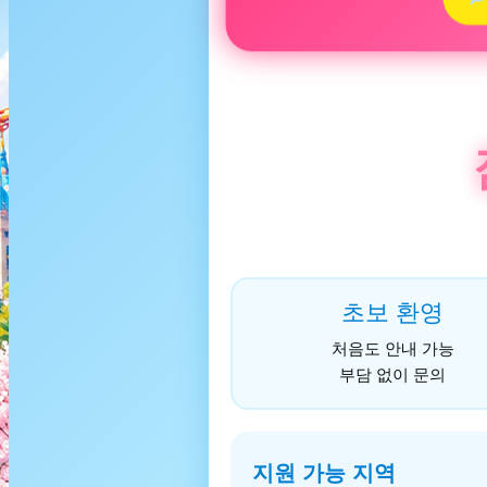
초보 환영
처음도 안내 가능
부담 없이 문의
지원 가능 지역