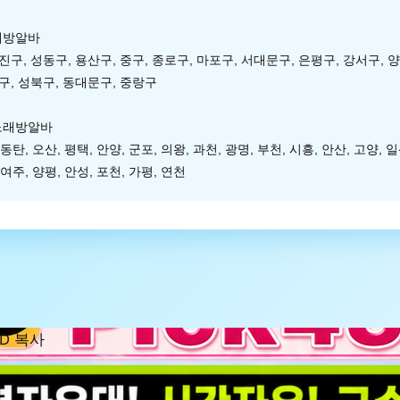
래방알바
진구, 성동구, 용산구, 중구, 종로구, 마포구, 서대문구, 은평구, 강서구, 
북구, 성북구, 동대문구, 중랑구
 노래방알바
 동탄, 오산, 평택, 안양, 군포, 의왕, 과천, 광명, 부천, 시흥, 안산, 고양, 
 여주, 양평, 안성, 포천, 가평, 연천
D 복사