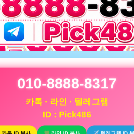
010-8888-8317
카톡 · 라인 · 텔레그램
ID : Pick486
카톡 ID 복사
라인 ID 복사
텔레그램 ID 