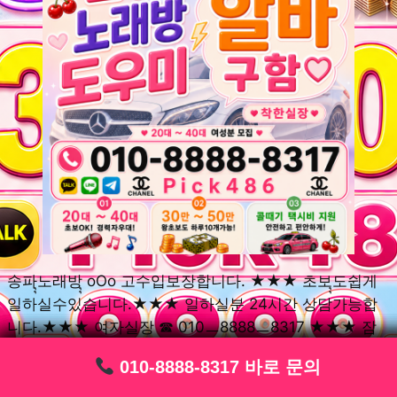
송파ุุ노래방ุุ oOo 고수입보장합니다. ★★★ 초보ุุ도쉽게
일하실수있습니다.★★★ 일하실분 24시간 상담가능합
니다.★★★ 여자실장 ☎ 010ㅡ8888ㅡ8317 ★★★ 잠
실동ุุ노래방ุุ oOo 초보환영ㅣุุ도우미ุุㅣ로 일하실분연락주
010-8888-8317 바로 문의
010-8888-8317 바로 문의
010-8888-8317 바로 문의
010-8888-8317 바로 문의
010-8888-8317 바로 문의
010-8888-8317 바로 문의
010-8888-8317 바로 문의
010-8888-8317 바로 문의
010-8888-8317 바로 문의
세요. 여성ㅣุุ알바ุุㅣ여기 신천동ุุ노래방ุุ ◞✿ 풍납동ุุ노래방ุุ
༺༻ 송파동ุุ노래방ุุ ミ★ 석촌동ุุ노래방ุุ ༺༻ 삼전동ุุ