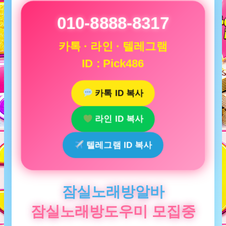
010-8888-8317
카톡 · 라인 · 텔레그램
ID : Pick486
카톡 ID 복사
라인 ID 복사
텔레그램 ID 복사
잠실노래방알바
잠실노래방도우미 모집중