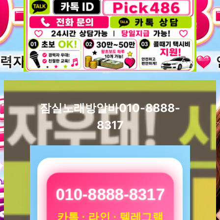
잠실노래방알바010-8888-
8317
010-8888-8317
카톡 · 라인 · 텔레그램