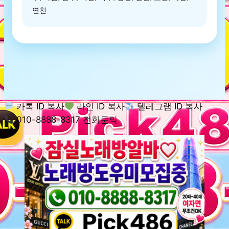
연천
카톡 ID 복사
라인 ID 복사
텔레그램 ID 복사
010-8888-8317 전화문의