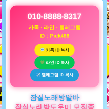
010-8888-8317
카톡 · 라인 · 텔레그램
ID : Pick486
카톡 ID 복사
라인 ID 복사
텔레그램 ID 복사
잠실노래방알바
잠실노래방도우미 모집중