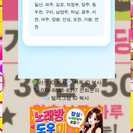
일산, 파주, 김포, 의정부, 양주, 동
두천, 구리, 남양주, 하남, 광주, 이
천, 여주, 양평, 안성, 포천, 가평, 연
천
라인 ID 복사
카톡 ID 복사
010-8888-8317 전화문의
텔레그램 ID 복사