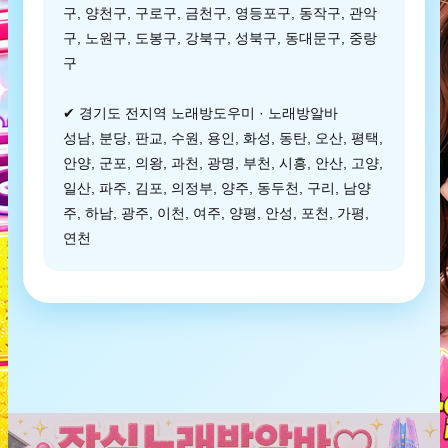
구, 양천구, 구로구, 금천구, 영등포구, 동작구, 관악
구, 노원구, 도봉구, 강북구, 성북구, 동대문구, 중랑
구
✔ 경기도 전지역 노래방도우미 · 노래방알바
성남, 분당, 판교, 수원, 용인, 화성, 동탄, 오산, 평택,
안양, 군포, 의왕, 과천, 광명, 부천, 시흥, 안산, 고양,
일산, 파주, 김포, 의정부, 양주, 동두천, 구리, 남양
주, 하남, 광주, 이천, 여주, 양평, 안성, 포천, 가평,
연천